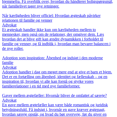
hjemmefra. Få overblik over, hvordan du håndterer boligspørgsmål,
når familielivet tager nye retninger.
Når kærligheden bliver officiel: Hvordan ægteskab påvirker
relationen til familie og venner
Advokat
Et ægteskab handler ikke kun om kærligheden mellem to
mennesker, men også om de relationer, der omgiver dem. Læs
hvordan det at blive gift kan ændre dynamikken i forholdet til
familie og venner, og få indblik i, hvordan man bevarer balancen i
de nye roller.
Adoption som inspiration: Åbenhed og indsigt i den moderne
familie
Advokat
Adoption handler i dag om meget mere end at give et barn et hjem.
Det er en fortælling om åbenhed, identitet og fællesskab – og en
inspiration til, hvordan vi alle kan forstå og styrke vores
familierelationer i en tid med nye familieformer.
Gaver mellem ægtefæller: Hvornår bliver de omfattet af særeje?
Advokat
En gave mellem ægtefæller kan være både romantisk og juridisk
betydningsfuld. Få indsigt i, hvornår en gave kræver ægtepagt,
hvordan særeje opstår, og hvad du bør overveje, før du giver en