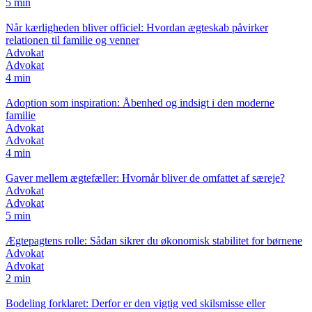
5 min
Når kærligheden bliver officiel: Hvordan ægteskab påvirker
relationen til familie og venner
Advokat
Advokat
4 min
Adoption som inspiration: Åbenhed og indsigt i den moderne
familie
Advokat
Advokat
4 min
Gaver mellem ægtefæller: Hvornår bliver de omfattet af særeje?
Advokat
Advokat
5 min
Ægtepagtens rolle: Sådan sikrer du økonomisk stabilitet for børnene
Advokat
Advokat
2 min
Bodeling forklaret: Derfor er den vigtig ved skilsmisse eller