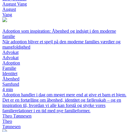
August Vang
August
Vang
Adoption som inspiration: Åbenhed og indsigt i den moderne
familie
Når adoption bliver et spejl på den moderne families værdier og
mangfoldighed
Advokat
Advokat
Adoption
Familie
Identitet
Åbenhed
Samfund
4 min
Adoption handler i dag om meget mere end at give et barn et hjem.
Det er en fortælling om åbenhed, identitet og fællesskab – og en
inspiration til, hvordan vi alle kan forstå og styrke vores
familierelationer i en tid med nye familieformer.
Theo Tønnesen
Theo
Tønnesen