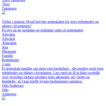
Theo
Tønnesen
Vielse i praksis: Hvad betyder ægteskabet for jeres rettigheder og
pligter i hverdagen?
Få styr på de juridiske og praktiske sider af ægteskabet
Advokat
Advokat
Ægteskab
Jura
Økonomi
Familie
Rettigheder
2 min
Et ægteskab handler om mere end kærlighed – det ændrer også jeres
rettigheder og pligter i hverdagen. Læs med og få et klart overblik
over, hvordan vielsen påvirker jeres økonomi, arv, bolig og
familieliv, så I kan træffe trygge beslutninger sammen.
Otto Andersen
Otto
Andersen