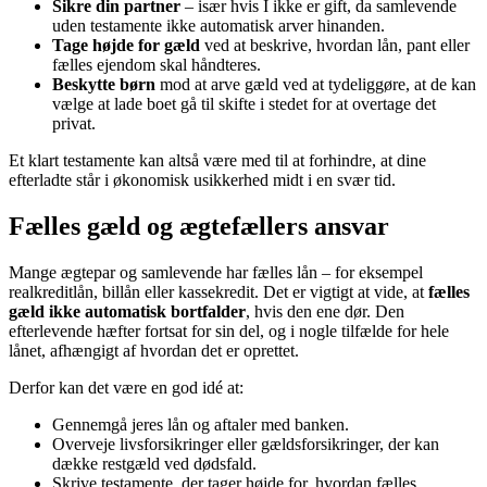
Sikre din partner
– især hvis I ikke er gift, da samlevende
uden testamente ikke automatisk arver hinanden.
Tage højde for gæld
ved at beskrive, hvordan lån, pant eller
fælles ejendom skal håndteres.
Beskytte børn
mod at arve gæld ved at tydeliggøre, at de kan
vælge at lade boet gå til skifte i stedet for at overtage det
privat.
Et klart testamente kan altså være med til at forhindre, at dine
efterladte står i økonomisk usikkerhed midt i en svær tid.
Fælles gæld og ægtefællers ansvar
Mange ægtepar og samlevende har fælles lån – for eksempel
realkreditlån, billån eller kassekredit. Det er vigtigt at vide, at
fælles
gæld ikke automatisk bortfalder
, hvis den ene dør. Den
efterlevende hæfter fortsat for sin del, og i nogle tilfælde for hele
lånet, afhængigt af hvordan det er oprettet.
Derfor kan det være en god idé at:
Gennemgå jeres lån og aftaler med banken.
Overveje livsforsikringer eller gældsforsikringer, der kan
dække restgæld ved dødsfald.
Skrive testamente, der tager højde for, hvordan fælles