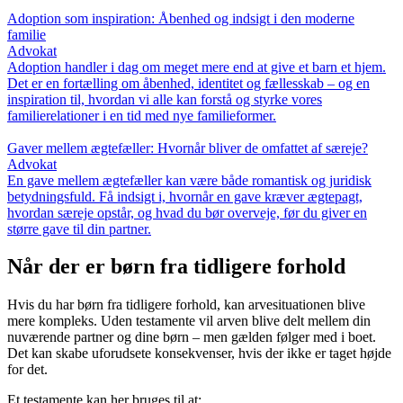
Adoption som inspiration: Åbenhed og indsigt i den moderne
familie
Advokat
Adoption handler i dag om meget mere end at give et barn et hjem.
Det er en fortælling om åbenhed, identitet og fællesskab – og en
inspiration til, hvordan vi alle kan forstå og styrke vores
familierelationer i en tid med nye familieformer.
Gaver mellem ægtefæller: Hvornår bliver de omfattet af særeje?
Advokat
En gave mellem ægtefæller kan være både romantisk og juridisk
betydningsfuld. Få indsigt i, hvornår en gave kræver ægtepagt,
hvordan særeje opstår, og hvad du bør overveje, før du giver en
større gave til din partner.
Når der er børn fra tidligere forhold
Hvis du har børn fra tidligere forhold, kan arvesituationen blive
mere kompleks. Uden testamente vil arven blive delt mellem din
nuværende partner og dine børn – men gælden følger med i boet.
Det kan skabe uforudsete konsekvenser, hvis der ikke er taget højde
for det.
Et testamente kan her bruges til at: