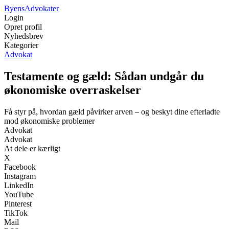
Byens
Advokater
Login
Opret profil
Nyhedsbrev
Kategorier
Advokat
Testamente og gæld: Sådan undgår du
økonomiske overraskelser
Få styr på, hvordan gæld påvirker arven – og beskyt dine efterladte
mod økonomiske problemer
Advokat
Advokat
At dele er kærligt
X
Facebook
Instagram
LinkedIn
YouTube
Pinterest
TikTok
Mail