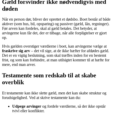
Gæld forsvinder ikke nødvendigvis med
døden
Når en person dør, bliver der oprettet et dødsbo. Boet består af både
aktiver (som hus, bil, opsparing) og passiver (gæld, lån, regninger).
Før arven kan fordeles, skal al gæld betales. Det betyder, at
arvingerne kun får det, der er tilbage, når alle forpligtelser er gjort
op.
Hvis gælden overstiger værdierne i boet, kan arvingerne vælge at
fraskrive sig arv
– det vil sige, at de ikke hæfter for afdødes gæld.
Det er en vigtig beslutning, som skal træffes inden for en bestemt
frist, og som kan forhindre, at man utilsigtet kommer til at hæfte for
mere, end man arver.
Testamente som redskab til at skabe
overblik
Et testamente kan ikke slette gæld, men det kan skabe struktur og
forudsigelighed. Ved at skrive testamente kan du:
Udpege arvinger
og fordele værdierne, så der ikke opstår
tvivl eller konflikter.