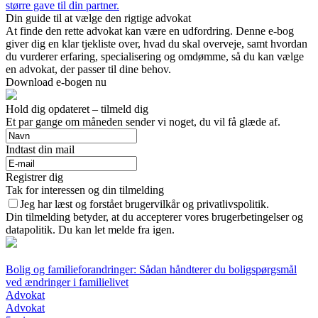
større gave til din partner.
Din guide til at vælge den rigtige advokat
At finde den rette advokat kan være en udfordring. Denne e-bog
giver dig en klar tjekliste over, hvad du skal overveje, samt hvordan
du vurderer erfaring, specialisering og omdømme, så du kan vælge
en advokat, der passer til dine behov.
Download e-bogen nu
Hold dig opdateret – tilmeld dig
Et par gange om måneden sender vi noget, du vil få glæde af.
Indtast din mail
Registrer dig
Tak for interessen og din tilmelding
Jeg har læst og forstået brugervilkår og privatlivspolitik.
Din tilmelding betyder, at du accepterer vores brugerbetingelser og
datapolitik. Du kan let melde fra igen.
Bolig og familieforandringer: Sådan håndterer du boligspørgsmål
ved ændringer i familielivet
Advokat
Advokat