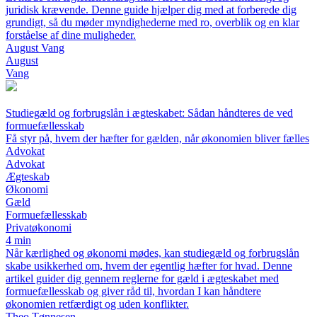
juridisk krævende. Denne guide hjælper dig med at forberede dig
grundigt, så du møder myndighederne med ro, overblik og en klar
forståelse af dine muligheder.
August Vang
August
Vang
Studiegæld og forbrugslån i ægteskabet: Sådan håndteres de ved
formuefællesskab
Få styr på, hvem der hæfter for gælden, når økonomien bliver fælles
Advokat
Advokat
Ægteskab
Økonomi
Gæld
Formuefællesskab
Privatøkonomi
4 min
Når kærlighed og økonomi mødes, kan studiegæld og forbrugslån
skabe usikkerhed om, hvem der egentlig hæfter for hvad. Denne
artikel guider dig gennem reglerne for gæld i ægteskabet med
formuefællesskab og giver råd til, hvordan I kan håndtere
økonomien retfærdigt og uden konflikter.
Theo Tønnesen