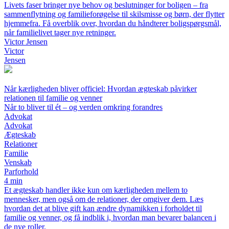
Livets faser bringer nye behov og beslutninger for boligen – fra
sammenflytning og familieforøgelse til skilsmisse og børn, der flytter
hjemmefra. Få overblik over, hvordan du håndterer boligspørgsmål,
når familielivet tager nye retninger.
Victor Jensen
Victor
Jensen
Når kærligheden bliver officiel: Hvordan ægteskab påvirker
relationen til familie og venner
Når to bliver til ét – og verden omkring forandres
Advokat
Advokat
Ægteskab
Relationer
Familie
Venskab
Parforhold
4 min
Et ægteskab handler ikke kun om kærligheden mellem to
mennesker, men også om de relationer, der omgiver dem. Læs
hvordan det at blive gift kan ændre dynamikken i forholdet til
familie og venner, og få indblik i, hvordan man bevarer balancen i
de nye roller.