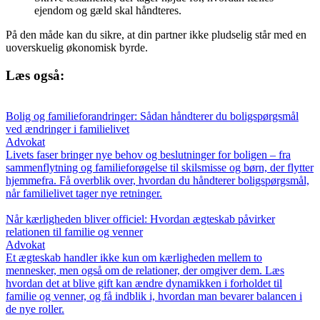
ejendom og gæld skal håndteres.
På den måde kan du sikre, at din partner ikke pludselig står med en
uoverskuelig økonomisk byrde.
Læs også:
Bolig og familieforandringer: Sådan håndterer du boligspørgsmål
ved ændringer i familielivet
Advokat
Livets faser bringer nye behov og beslutninger for boligen – fra
sammenflytning og familieforøgelse til skilsmisse og børn, der flytter
hjemmefra. Få overblik over, hvordan du håndterer boligspørgsmål,
når familielivet tager nye retninger.
Når kærligheden bliver officiel: Hvordan ægteskab påvirker
relationen til familie og venner
Advokat
Et ægteskab handler ikke kun om kærligheden mellem to
mennesker, men også om de relationer, der omgiver dem. Læs
hvordan det at blive gift kan ændre dynamikken i forholdet til
familie og venner, og få indblik i, hvordan man bevarer balancen i
de nye roller.