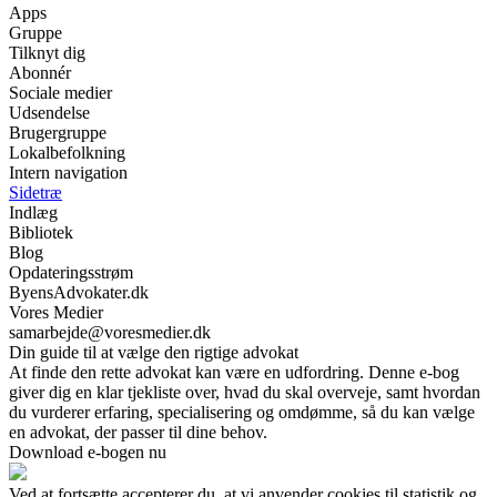
Apps
Gruppe
Tilknyt dig
Abonnér
Sociale medier
Udsendelse
Brugergruppe
Lokalbefolkning
Intern navigation
Sidetræ
Indlæg
Bibliotek
Blog
Opdateringsstrøm
ByensAdvokater.dk
Vores Medier
samarbejde@voresmedier.dk
Din guide til at vælge den rigtige advokat
At finde den rette advokat kan være en udfordring. Denne e-bog
giver dig en klar tjekliste over, hvad du skal overveje, samt hvordan
du vurderer erfaring, specialisering og omdømme, så du kan vælge
en advokat, der passer til dine behov.
Download e-bogen nu
Ved at fortsætte accepterer du, at vi anvender cookies til statistik og