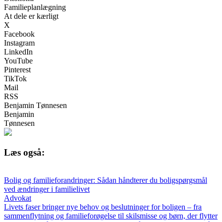
Familieplanlægning
At dele er kærligt
X
Facebook
Instagram
LinkedIn
YouTube
Pinterest
TikTok
Mail
RSS
Benjamin Tønnesen
Benjamin
Tønnesen
Læs også:
Bolig og familieforandringer: Sådan håndterer du boligspørgsmål
ved ændringer i familielivet
Advokat
Livets faser bringer nye behov og beslutninger for boligen – fra
sammenflytning og familieforøgelse til skilsmisse og børn, der flytter