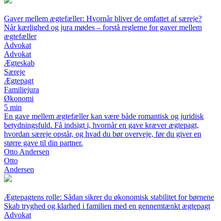
Gaver mellem ægtefæller: Hvornår bliver de omfattet af særeje?
Når kærlighed og jura mødes – forstå reglerne for gaver mellem
ægtefæller
Advokat
Advokat
Ægteskab
Særeje
Ægtepagt
Familiejura
Økonomi
5 min
En gave mellem ægtefæller kan være både romantisk og juridisk
betydningsfuld. Få indsigt i, hvornår en gave kræver ægtepagt,
hvordan særeje opstår, og hvad du bør overveje, før du giver en
større gave til din partner.
Otto Andersen
Otto
Andersen
Ægtepagtens rolle: Sådan sikrer du økonomisk stabilitet for børnene
Skab tryghed og klarhed i familien med en gennemtænkt ægtepagt
Advokat