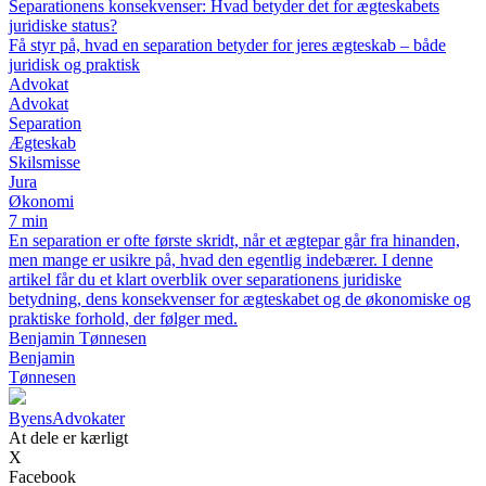
Separationens konsekvenser: Hvad betyder det for ægteskabets
juridiske status?
Få styr på, hvad en separation betyder for jeres ægteskab – både
juridisk og praktisk
Advokat
Advokat
Separation
Ægteskab
Skilsmisse
Jura
Økonomi
7 min
En separation er ofte første skridt, når et ægtepar går fra hinanden,
men mange er usikre på, hvad den egentlig indebærer. I denne
artikel får du et klart overblik over separationens juridiske
betydning, dens konsekvenser for ægteskabet og de økonomiske og
praktiske forhold, der følger med.
Benjamin Tønnesen
Benjamin
Tønnesen
Byens
Advokater
At dele er kærligt
X
Facebook