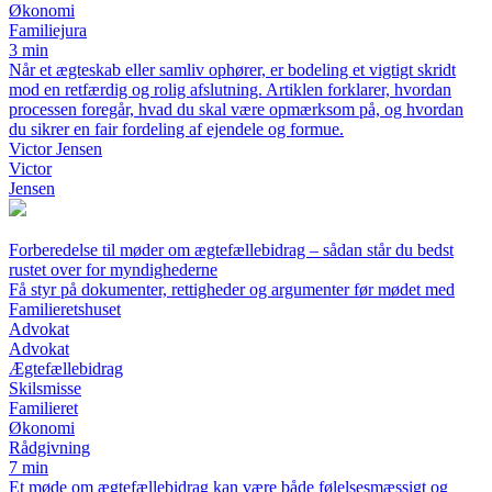
Økonomi
Familiejura
3 min
Når et ægteskab eller samliv ophører, er bodeling et vigtigt skridt
mod en retfærdig og rolig afslutning. Artiklen forklarer, hvordan
processen foregår, hvad du skal være opmærksom på, og hvordan
du sikrer en fair fordeling af ejendele og formue.
Victor Jensen
Victor
Jensen
Forberedelse til møder om ægtefællebidrag – sådan står du bedst
rustet over for myndighederne
Få styr på dokumenter, rettigheder og argumenter før mødet med
Familieretshuset
Advokat
Advokat
Ægtefællebidrag
Skilsmisse
Familieret
Økonomi
Rådgivning
7 min
Et møde om ægtefællebidrag kan være både følelsesmæssigt og