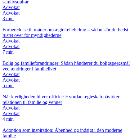
samlivsophør
Advokat
Advokat
3 min
Forberedelse til møder om ægtefællebidrag – sådan står du bedst
rustet over for myndighederne
Advokat
Advokat
7 min
Bolig og familieforandringer: Sådan håndterer du boligspørgsmål
ved ændringer i familielivet
Advokat
Advokat
5 min
Når kærligheden bliver officiel: Hvordan ægteskab påvirker
relationen til familie og venner
Advokat
Advokat
4 min
Adoption som inspiration: Åbenhed og indsigt i den moderne
familie