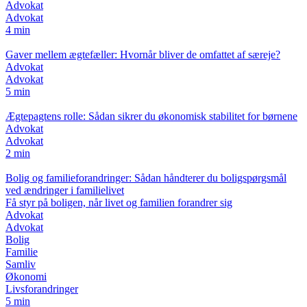
Advokat
Advokat
4 min
Gaver mellem ægtefæller: Hvornår bliver de omfattet af særeje?
Advokat
Advokat
5 min
Ægtepagtens rolle: Sådan sikrer du økonomisk stabilitet for børnene
Advokat
Advokat
2 min
Bolig og familieforandringer: Sådan håndterer du boligspørgsmål
ved ændringer i familielivet
Få styr på boligen, når livet og familien forandrer sig
Advokat
Advokat
Bolig
Familie
Samliv
Økonomi
Livsforandringer
5 min