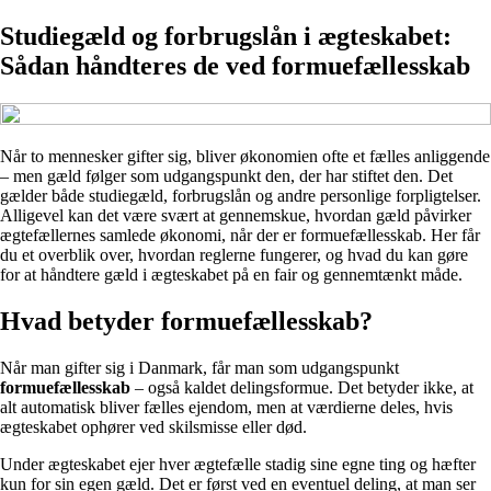
Studiegæld og forbrugslån i ægteskabet:
Sådan håndteres de ved formuefællesskab
Når to mennesker gifter sig, bliver økonomien ofte et fælles anliggende
– men gæld følger som udgangspunkt den, der har stiftet den. Det
gælder både studiegæld, forbrugslån og andre personlige forpligtelser.
Alligevel kan det være svært at gennemskue, hvordan gæld påvirker
ægtefællernes samlede økonomi, når der er formuefællesskab. Her får
du et overblik over, hvordan reglerne fungerer, og hvad du kan gøre
for at håndtere gæld i ægteskabet på en fair og gennemtænkt måde.
Hvad betyder formuefællesskab?
Når man gifter sig i Danmark, får man som udgangspunkt
formuefællesskab
– også kaldet delingsformue. Det betyder ikke, at
alt automatisk bliver fælles ejendom, men at værdierne deles, hvis
ægteskabet ophører ved skilsmisse eller død.
Under ægteskabet ejer hver ægtefælle stadig sine egne ting og hæfter
kun for sin egen gæld. Det er først ved en eventuel deling, at man ser