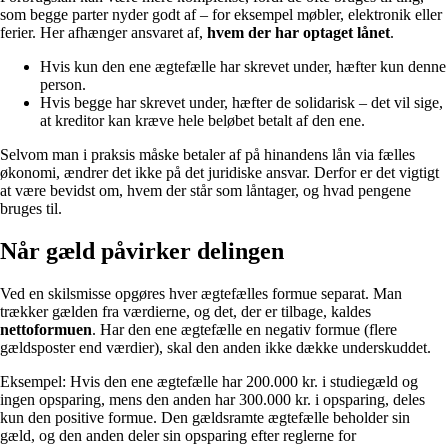
som begge parter nyder godt af – for eksempel møbler, elektronik eller
ferier. Her afhænger ansvaret af,
hvem der har optaget lånet
.
Hvis kun den ene ægtefælle har skrevet under, hæfter kun denne
person.
Hvis begge har skrevet under, hæfter de solidarisk – det vil sige,
at kreditor kan kræve hele beløbet betalt af den ene.
Selvom man i praksis måske betaler af på hinandens lån via fælles
økonomi, ændrer det ikke på det juridiske ansvar. Derfor er det vigtigt
at være bevidst om, hvem der står som låntager, og hvad pengene
bruges til.
Når gæld påvirker delingen
Ved en skilsmisse opgøres hver ægtefælles formue separat. Man
trækker gælden fra værdierne, og det, der er tilbage, kaldes
nettoformuen
. Har den ene ægtefælle en negativ formue (flere
gældsposter end værdier), skal den anden ikke dække underskuddet.
Eksempel: Hvis den ene ægtefælle har 200.000 kr. i studiegæld og
ingen opsparing, mens den anden har 300.000 kr. i opsparing, deles
kun den positive formue. Den gældsramte ægtefælle beholder sin
gæld, og den anden deler sin opsparing efter reglerne for