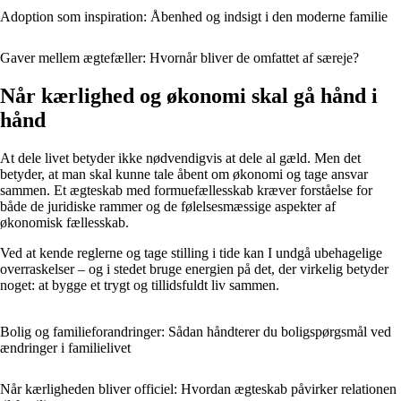
Adoption som inspiration: Åbenhed og indsigt i den moderne familie
Gaver mellem ægtefæller: Hvornår bliver de omfattet af særeje?
Når kærlighed og økonomi skal gå hånd i
hånd
At dele livet betyder ikke nødvendigvis at dele al gæld. Men det
betyder, at man skal kunne tale åbent om økonomi og tage ansvar
sammen. Et ægteskab med formuefællesskab kræver forståelse for
både de juridiske rammer og de følelsesmæssige aspekter af
økonomisk fællesskab.
Ved at kende reglerne og tage stilling i tide kan I undgå ubehagelige
overraskelser – og i stedet bruge energien på det, der virkelig betyder
noget: at bygge et trygt og tillidsfuldt liv sammen.
Bolig og familieforandringer: Sådan håndterer du boligspørgsmål ved
ændringer i familielivet
Når kærligheden bliver officiel: Hvordan ægteskab påvirker relationen