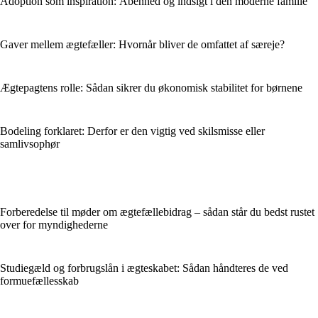
Adoption som inspiration: Åbenhed og indsigt i den moderne familie
Gaver mellem ægtefæller: Hvornår bliver de omfattet af særeje?
Ægtepagtens rolle: Sådan sikrer du økonomisk stabilitet for børnene
Bodeling forklaret: Derfor er den vigtig ved skilsmisse eller
samlivsophør
Forberedelse til møder om ægtefællebidrag – sådan står du bedst rustet
over for myndighederne
Studiegæld og forbrugslån i ægteskabet: Sådan håndteres de ved
formuefællesskab