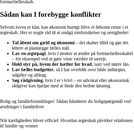
formuefællesskab.
Sådan kan I forebygge konflikter
Selvom loven er klar, kan økonomi hurtigt blive et følsomt emne i et
ægteskab. Her er nogle råd til at undgå misforståelser og uenigheder:
Tal åbent om gæld og økonomi
– det skaber tillid og gør det
lettere at planlægge fælles mål.
Lav en ægtepagt
, hvis I ønsker at ændre på formuefællesskabet
– for eksempel ved at gøre visse værdier til særeje.
Hold styr på, hvem der hæfter for hvad
, især ved større lån.
Lav fælles budgetter
, så I har overblik over både indtægter,
udgifter og afdrag.
Søg rådgivning
, hvis I er i tvivl – en advokat eller økonomisk
rådgiver kan hjælpe med at finde den bedste løsning.
Bolig og familieforandringer: Sådan håndterer du boligspørgsmål ved
ændringer i familielivet
Når kærligheden bliver officiel: Hvordan ægteskab påvirker relationen
til familie og venner