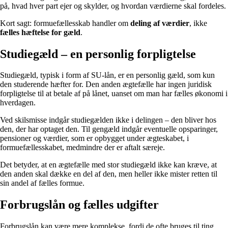
på, hvad hver part ejer og skylder, og hvordan værdierne skal fordeles.
Kort sagt: formuefællesskab handler om
deling af værdier
, ikke
fælles hæftelse for gæld
.
Studiegæld – en personlig forpligtelse
Studiegæld, typisk i form af SU-lån, er en personlig gæld, som kun
den studerende hæfter for. Den anden ægtefælle har ingen juridisk
forpligtelse til at betale af på lånet, uanset om man har fælles økonomi i
hverdagen.
Ved skilsmisse indgår studiegælden ikke i delingen – den bliver hos
den, der har optaget den. Til gengæld indgår eventuelle opsparinger,
pensioner og værdier, som er opbygget under ægteskabet, i
formuefællesskabet, medmindre der er aftalt særeje.
Det betyder, at en ægtefælle med stor studiegæld ikke kan kræve, at
den anden skal dække en del af den, men heller ikke mister retten til
sin andel af fælles formue.
Forbrugslån og fælles udgifter
Forbrugslån kan være mere komplekse, fordi de ofte bruges til ting,