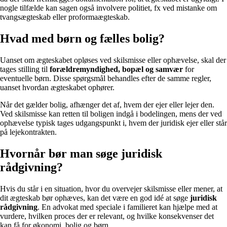
nogle tilfælde kan sagen også involvere politiet, fx ved mistanke om
tvangsægteskab eller proformaægteskab.
Hvad med børn og fælles bolig?
Uanset om ægteskabet opløses ved skilsmisse eller ophævelse, skal der
tages stilling til
forældremyndighed, bopæl og samvær
for
eventuelle børn. Disse spørgsmål behandles efter de samme regler,
uanset hvordan ægteskabet ophører.
Når det gælder bolig, afhænger det af, hvem der ejer eller lejer den.
Ved skilsmisse kan retten til boligen indgå i bodelingen, mens der ved
ophævelse typisk tages udgangspunkt i, hvem der juridisk ejer eller står
på lejekontrakten.
Hvornår bør man søge juridisk
rådgivning?
Hvis du står i en situation, hvor du overvejer skilsmisse eller mener, at
dit ægteskab bør ophæves, kan det være en god idé at søge
juridisk
rådgivning
. En advokat med speciale i familieret kan hjælpe med at
vurdere, hvilken proces der er relevant, og hvilke konsekvenser det
kan få for økonomi, bolig og børn.