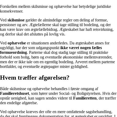
Forskellen mellem skilsmisse og ophævelse har betydelige juridiske
konsekvenser.
Ved
skilsmisse
gælder de almindelige regler om deling af formue,
pensioner og arv. Ægtefællerne skal tage stilling til bodeling, og der
kan være krav om ægtefællebidrag. Ægteskabet har haft retsvirkning,
og derfor skal det afsluttes på lovlig vis.
Ved
ophævelse
er situationen anderledes. Da ægteskabet anses for
ugyldigt, har der som udgangspunkt
ikke været nogen fælles
formueordning
. Parterne skal dog stadig tage stilling til praktiske
forhold som bolig, børn og eventuelle økonomiske mellemværender,
men der er ikke tale om en egentlig bodeling. Arveret mellem parterne
bortfalder, og eventuelle ægtepagter mister gyldighed.
Hvem træffer afgørelsen?
Både skilsmisse og ophævelse behandles i første omgang af
Familieretshuset
, som hører under Social- og Boligstyrelsen. Hvis der
opstår uenighed, kan sagen sendes videre til
Familieretten
, der træffer
den endelige afgørelse.
Ved ophævelse kræves der ofte en mere omfattende sagsbehandling,
da der skal fremlægges dokumentation for, at ægteskabet er ugyldigt. I