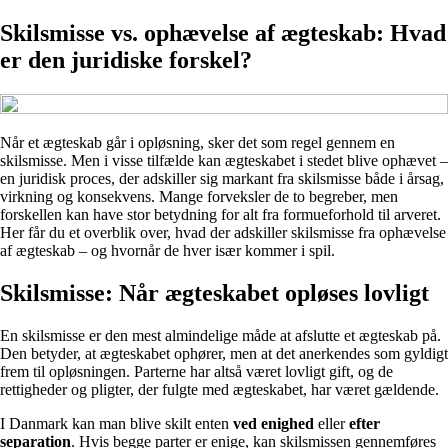
Skilsmisse vs. ophævelse af ægteskab: Hvad
er den juridiske forskel?
Når et ægteskab går i opløsning, sker det som regel gennem en
skilsmisse. Men i visse tilfælde kan ægteskabet i stedet blive ophævet –
en juridisk proces, der adskiller sig markant fra skilsmisse både i årsag,
virkning og konsekvens. Mange forveksler de to begreber, men
forskellen kan have stor betydning for alt fra formueforhold til arveret.
Her får du et overblik over, hvad der adskiller skilsmisse fra ophævelse
af ægteskab – og hvornår de hver især kommer i spil.
Skilsmisse: Når ægteskabet opløses lovligt
En skilsmisse er den mest almindelige måde at afslutte et ægteskab på.
Den betyder, at ægteskabet ophører, men at det anerkendes som gyldigt
frem til opløsningen. Parterne har altså været lovligt gift, og de
rettigheder og pligter, der fulgte med ægteskabet, har været gældende.
I Danmark kan man blive skilt enten
ved enighed
eller
efter
separation
. Hvis begge parter er enige, kan skilsmissen gennemføres