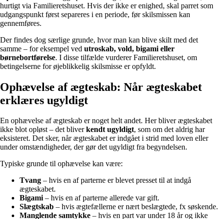
hurtigt via Familieretshuset. Hvis der ikke er enighed, skal parret som
udgangspunkt først separeres i en periode, før skilsmissen kan
gennemføres.
Der findes dog særlige grunde, hvor man kan blive skilt med det
samme – for eksempel ved
utroskab, vold, bigami eller
børnebortførelse
. I disse tilfælde vurderer Familieretshuset, om
betingelserne for øjeblikkelig skilsmisse er opfyldt.
Ophævelse af ægteskab: Når ægteskabet
erklæres ugyldigt
En ophævelse af ægteskab er noget helt andet. Her bliver ægteskabet
ikke blot opløst – det bliver
kendt ugyldigt
, som om det aldrig har
eksisteret. Det sker, når ægteskabet er indgået i strid med loven eller
under omstændigheder, der gør det ugyldigt fra begyndelsen.
Typiske grunde til ophævelse kan være:
Tvang
– hvis en af parterne er blevet presset til at indgå
ægteskabet.
Bigami
– hvis en af parterne allerede var gift.
Slægtskab
– hvis ægtefællerne er nært beslægtede, fx søskende.
Manglende samtykke
– hvis en part var under 18 år og ikke