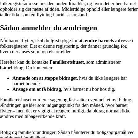
folkeregisteradresse hos den anden forælder, og hvor det er her, barnet
opholder sig det meste af tiden. Midlertidige ophold eller længere ferier
tæller ikke som en flytning i juridisk forstand.
Sådan anmelder du ændringen
Når barnet flytter, skal du først sørge for at
ændre barnets adresse
i
folkeregisteret. Det er denne registrering, der danner grundlag for,
hvem der anses som bopælsforælder.
Herefter kan du kontakte
Familieretshuset
, som administrerer
børnebidrag. Du kan enten:
Anmode om at stoppe bidraget
, hvis du ikke længere har
barnet boende.
Ansøge om at få bidrag
, hvis barnet nu bor hos dig.
Familieretshuset vurderer sagen og fastsætter eventuelt et nyt bidrag.
Ændringen gælder som udgangspunkt fra den måned, hvor barnet
flytter – men det er vigtigt at reagere hurtigt, da bidrag normalt ikke
ændres med tilbagevirkende kraft.
Bolig og familieforandringer: Sådan håndterer du boligspørgsmål ved
ændringer i familielivet