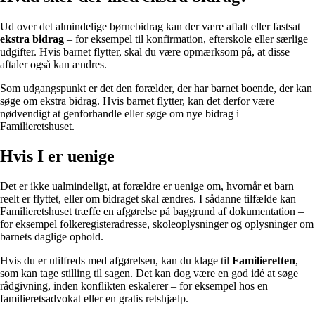
Ud over det almindelige børnebidrag kan der være aftalt eller fastsat
ekstra bidrag
– for eksempel til konfirmation, efterskole eller særlige
udgifter. Hvis barnet flytter, skal du være opmærksom på, at disse
aftaler også kan ændres.
Som udgangspunkt er det den forælder, der har barnet boende, der kan
søge om ekstra bidrag. Hvis barnet flytter, kan det derfor være
nødvendigt at genforhandle eller søge om nye bidrag i
Familieretshuset.
Hvis I er uenige
Det er ikke ualmindeligt, at forældre er uenige om, hvornår et barn
reelt er flyttet, eller om bidraget skal ændres. I sådanne tilfælde kan
Familieretshuset træffe en afgørelse på baggrund af dokumentation –
for eksempel folkeregisteradresse, skoleoplysninger og oplysninger om
barnets daglige ophold.
Hvis du er utilfreds med afgørelsen, kan du klage til
Familieretten
,
som kan tage stilling til sagen. Det kan dog være en god idé at søge
rådgivning, inden konflikten eskalerer – for eksempel hos en
familieretsadvokat eller en gratis retshjælp.