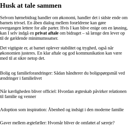
Husk at tale sammen
Selvom børnebidrag handler om økonomi, handler det i sidste ende om
barnets trivsel. En åben dialog mellem forældrene kan gøre
overgangen lettere for alle parter. Hvis I kan blive enige om en løsning,
kan I selv indgå en
privat aftale
om bidraget – så længe den lever op
til de gældende minimumssatser.
Det vigtigste er, at barnet oplever stabilitet og tryghed, også når
økonomien justeres. En klar aftale og god kommunikation kan være
med til at sikre netop det.
Bolig og familieforandringer: Sådan håndterer du boligspørgsmål ved
ændringer i familielivet
Når kærligheden bliver officiel: Hvordan ægteskab påvirker relationen
til familie og venner
Adoption som inspiration: Åbenhed og indsigt i den moderne familie
Gaver mellem ægtefæller: Hvornår bliver de omfattet af særeje?