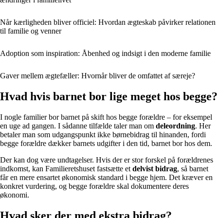
Når kærligheden bliver officiel: Hvordan ægteskab påvirker relationen
til familie og venner
Adoption som inspiration: Åbenhed og indsigt i den moderne familie
Gaver mellem ægtefæller: Hvornår bliver de omfattet af særeje?
Hvad hvis barnet bor lige meget hos begge?
I nogle familier bor barnet på skift hos begge forældre – for eksempel
en uge ad gangen. I sådanne tilfælde taler man om
deleordning
. Her
betaler man som udgangspunkt ikke børnebidrag til hinanden, fordi
begge forældre dækker barnets udgifter i den tid, barnet bor hos dem.
Der kan dog være undtagelser. Hvis der er stor forskel på forældrenes
indkomst, kan Familieretshuset fastsætte et
delvist bidrag
, så barnet
får en mere ensartet økonomisk standard i begge hjem. Det kræver en
konkret vurdering, og begge forældre skal dokumentere deres
økonomi.
Hvad sker der med ekstra bidrag?