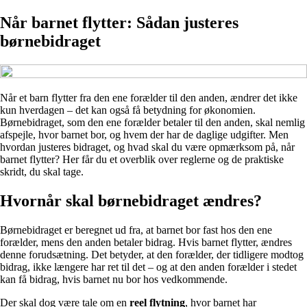
Når barnet flytter: Sådan justeres
børnebidraget
Når et barn flytter fra den ene forælder til den anden, ændrer det ikke
kun hverdagen – det kan også få betydning for økonomien.
Børnebidraget, som den ene forælder betaler til den anden, skal nemlig
afspejle, hvor barnet bor, og hvem der har de daglige udgifter. Men
hvordan justeres bidraget, og hvad skal du være opmærksom på, når
barnet flytter? Her får du et overblik over reglerne og de praktiske
skridt, du skal tage.
Hvornår skal børnebidraget ændres?
Børnebidraget er beregnet ud fra, at barnet bor fast hos den ene
forælder, mens den anden betaler bidrag. Hvis barnet flytter, ændres
denne forudsætning. Det betyder, at den forælder, der tidligere modtog
bidrag, ikke længere har ret til det – og at den anden forælder i stedet
kan få bidrag, hvis barnet nu bor hos vedkommende.
Der skal dog være tale om en
reel flytning
, hvor barnet har