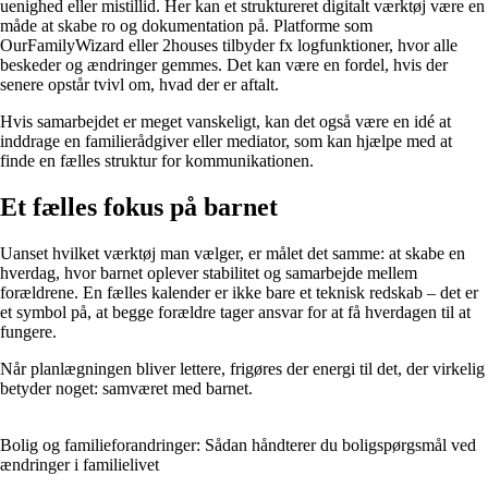
uenighed eller mistillid. Her kan et struktureret digitalt værktøj være en
måde at skabe ro og dokumentation på. Platforme som
OurFamilyWizard eller 2houses tilbyder fx logfunktioner, hvor alle
beskeder og ændringer gemmes. Det kan være en fordel, hvis der
senere opstår tvivl om, hvad der er aftalt.
Hvis samarbejdet er meget vanskeligt, kan det også være en idé at
inddrage en familierådgiver eller mediator, som kan hjælpe med at
finde en fælles struktur for kommunikationen.
Et fælles fokus på barnet
Uanset hvilket værktøj man vælger, er målet det samme: at skabe en
hverdag, hvor barnet oplever stabilitet og samarbejde mellem
forældrene. En fælles kalender er ikke bare et teknisk redskab – det er
et symbol på, at begge forældre tager ansvar for at få hverdagen til at
fungere.
Når planlægningen bliver lettere, frigøres der energi til det, der virkelig
betyder noget: samværet med barnet.
Bolig og familieforandringer: Sådan håndterer du boligspørgsmål ved
ændringer i familielivet