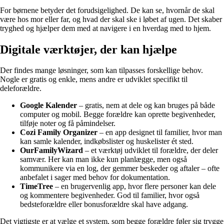
For børnene betyder det forudsigelighed. De kan se, hvornår de skal
være hos mor eller far, og hvad der skal ske i løbet af ugen. Det skaber
tryghed og hjælper dem med at navigere i en hverdag med to hjem.
Digitale værktøjer, der kan hjælpe
Der findes mange løsninger, som kan tilpasses forskellige behov.
Nogle er gratis og enkle, mens andre er udviklet specifikt til
deleforældre.
Google Kalender
– gratis, nem at dele og kan bruges på både
computer og mobil. Begge forældre kan oprette begivenheder,
tilføje noter og få påmindelser.
Cozi Family Organizer
– en app designet til familier, hvor man
kan samle kalender, indkøbslister og huskelister ét sted.
OurFamilyWizard
– et værktøj udviklet til forældre, der deler
samvær. Her kan man ikke kun planlægge, men også
kommunikere via en log, der gemmer beskeder og aftaler – ofte
anbefalet i sager med behov for dokumentation.
TimeTree
– en brugervenlig app, hvor flere personer kan dele
og kommentere begivenheder. God til familier, hvor også
bedsteforældre eller bonusforældre skal have adgang.
Det vigtigste er at vælge et system, som begge forældre føler sig trygge