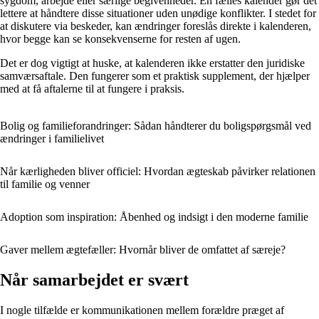
sygdom, arbejde eller særlige begivenheder. En fælles kalender gør det
lettere at håndtere disse situationer uden unødige konflikter. I stedet for
at diskutere via beskeder, kan ændringer foreslås direkte i kalenderen,
hvor begge kan se konsekvenserne for resten af ugen.
Det er dog vigtigt at huske, at kalenderen ikke erstatter den juridiske
samværsaftale. Den fungerer som et praktisk supplement, der hjælper
med at få aftalerne til at fungere i praksis.
Bolig og familieforandringer: Sådan håndterer du boligspørgsmål ved
ændringer i familielivet
Når kærligheden bliver officiel: Hvordan ægteskab påvirker relationen
til familie og venner
Adoption som inspiration: Åbenhed og indsigt i den moderne familie
Gaver mellem ægtefæller: Hvornår bliver de omfattet af særeje?
Når samarbejdet er svært
I nogle tilfælde er kommunikationen mellem forældre præget af