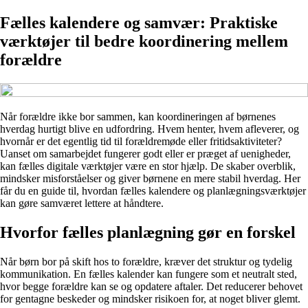
Fælles kalendere og samvær: Praktiske
værktøjer til bedre koordinering mellem
forældre
Når forældre ikke bor sammen, kan koordineringen af børnenes
hverdag hurtigt blive en udfordring. Hvem henter, hvem afleverer, og
hvornår er det egentlig tid til forældremøde eller fritidsaktiviteter?
Uanset om samarbejdet fungerer godt eller er præget af uenigheder,
kan fælles digitale værktøjer være en stor hjælp. De skaber overblik,
mindsker misforståelser og giver børnene en mere stabil hverdag. Her
får du en guide til, hvordan fælles kalendere og planlægningsværktøjer
kan gøre samværet lettere at håndtere.
Hvorfor fælles planlægning gør en forskel
Når børn bor på skift hos to forældre, kræver det struktur og tydelig
kommunikation. En fælles kalender kan fungere som et neutralt sted,
hvor begge forældre kan se og opdatere aftaler. Det reducerer behovet
for gentagne beskeder og mindsker risikoen for, at noget bliver glemt.